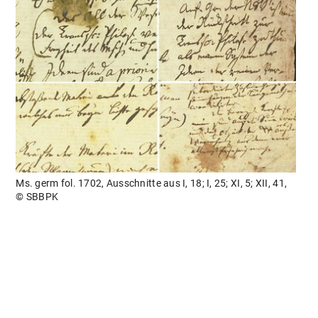
Ms. germ fol. 1702, Ausschnitte aus I, 18; I, 25; XI, 5; XII, 41,
© SBBPK