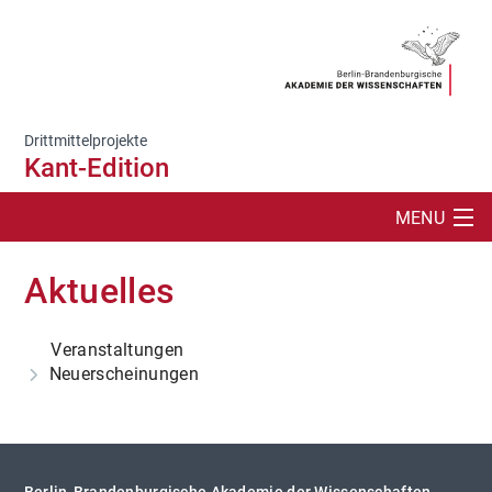
Drittmittelprojekte
Kant-Edition
MENU
SUCHE
Aktuelles
PROJEKT
Veranstaltungen
AKTUELLES
Neuerscheinungen
ONLINE-AUFTRITTE
WERKE